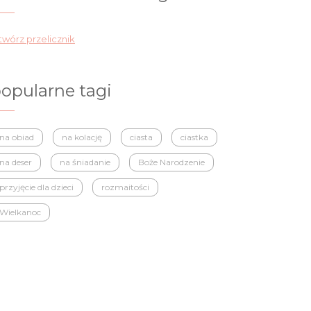
wórz przelicznik
opularne tagi
na obiad
na kolację
ciasta
ciastka
na deser
na śniadanie
Boże Narodzenie
przyjęcie dla dzieci
rozmaitości
Wielkanoc