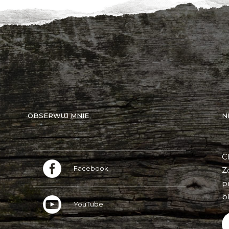
OBSERWUJ MNIE
N
C
Facebook
Z
p
bl
YouTube