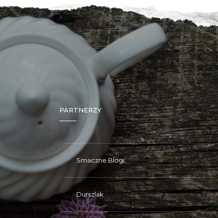
PARTNERZY
Smaczne Blogi
Durszlak