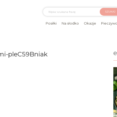
SZUKAJ
Posiłki
Na słodko
Okazje
Pieczyw
mi-pleC59Bniak