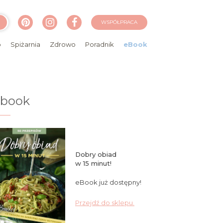
WSPÓŁPRACA
o
Spiżarnia
Zdrowo
Poradnik
eBook
ebook
Dobry obiad
w 15 minut!
eBook już dostępny!
Przejdź do sklepu.