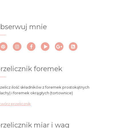
bserwuj mnie
rzelicznik foremek
zelicz ilość składników z foremek prostokątnych
lachy) i foremek okrągłych (tortownice)
wórz przelicznik
rzelicznik miar i wag