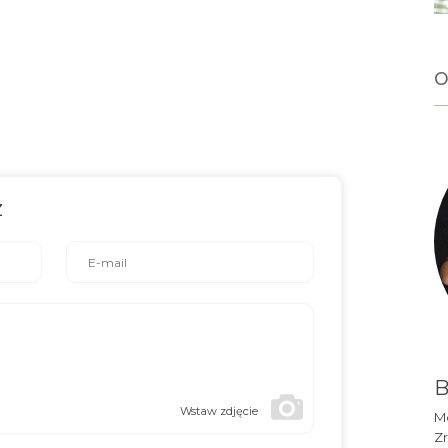
o
z
B
Wstaw zdjęcie
Mó
Zr