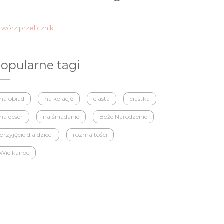
wórz przelicznik
opularne tagi
na obiad
na kolację
ciasta
ciastka
na deser
na śniadanie
Boże Narodzenie
przyjęcie dla dzieci
rozmaitości
Wielkanoc