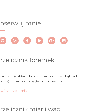
bserwuj mnie
rzelicznik foremek
zelicz ilość składników z foremek prostokątnych
lachy) i foremek okrągłych (tortownice)
wórz przelicznik
rzelicznik miar i wag