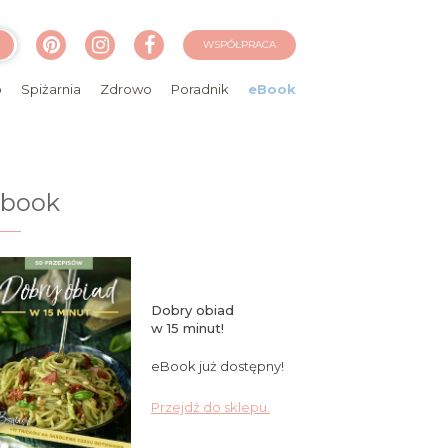
WSPÓŁPRACA
o
Spiżarnia
Zdrowo
Poradnik
eBook
ebook
Dobry obiad
w 15 minut!
eBook już dostępny!
Przejdź do sklepu.