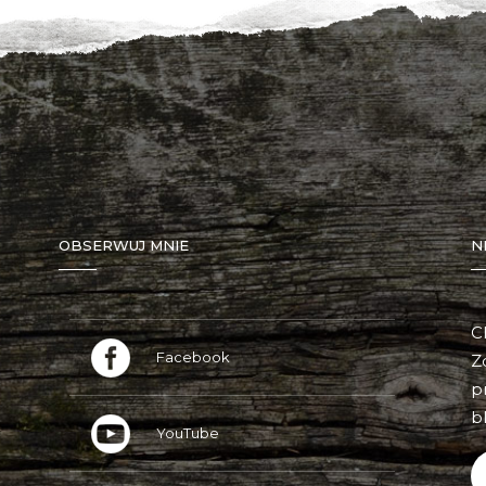
OBSERWUJ MNIE
N
C
Facebook
Z
p
bl
YouTube