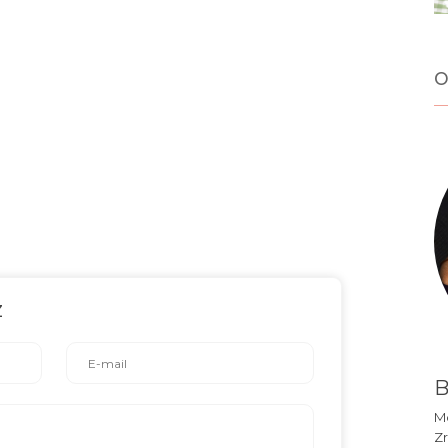
o
z
B
Mó
Zr