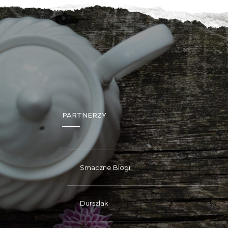
PARTNERZY
Smaczne Blogi
Durszlak