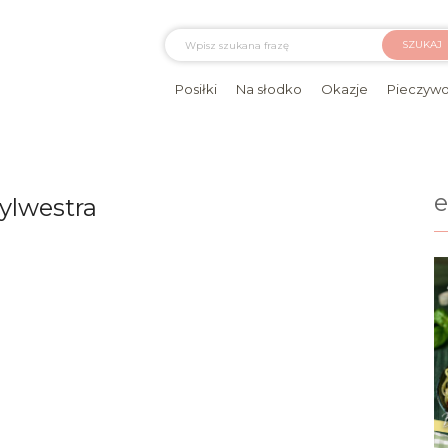
SZUKAJ
Posiłki
Na słodko
Okazje
Pieczyw
ylwestra