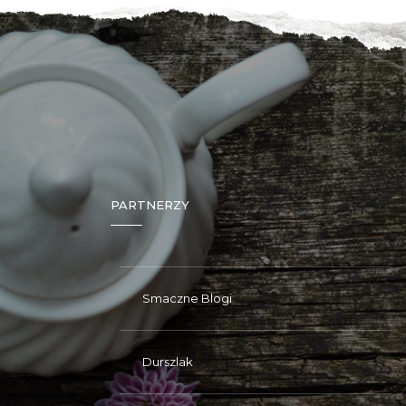
PARTNERZY
Smaczne Blogi
Durszlak