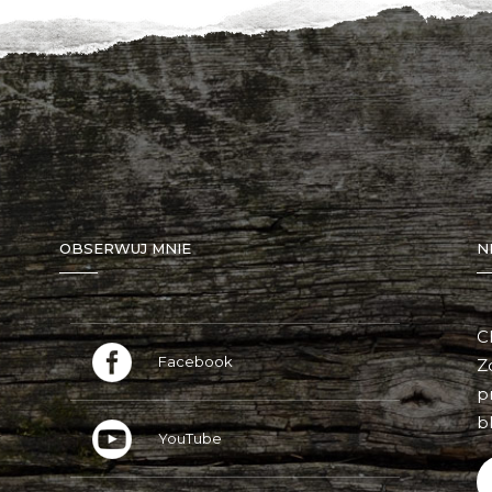
OBSERWUJ MNIE
N
C
Facebook
Z
p
bl
YouTube