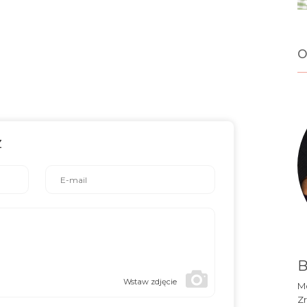
o
z
B
Wstaw zdjęcie
Mó
Zr