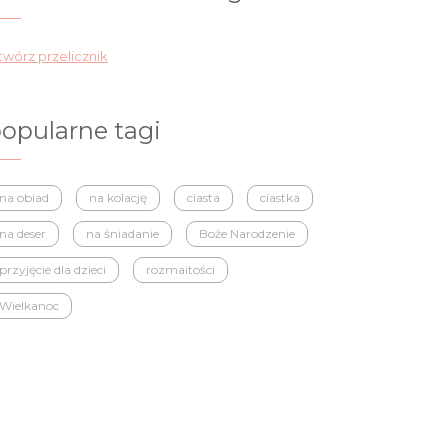
wórz przelicznik
opularne tagi
na obiad
na kolację
ciasta
ciastka
na deser
na śniadanie
Boże Narodzenie
przyjęcie dla dzieci
rozmaitości
Wielkanoc