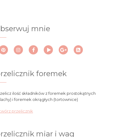
bserwuj mnie
rzelicznik foremek
zelicz ilość składników z foremek prostokątnych
lachy) i foremek okrągłych (tortownice)
wórz przelicznik
rzelicznik miar i wag