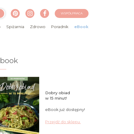
WSPÓŁPRACA
o
Spiżarnia
Zdrowo
Poradnik
eBook
ebook
Dobry obiad
w 15 minut!
eBook już dostępny!
Przejdź do sklepu.