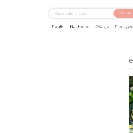
SZUKAJ
Posiłki
Na słodko
Okazje
Pieczyw