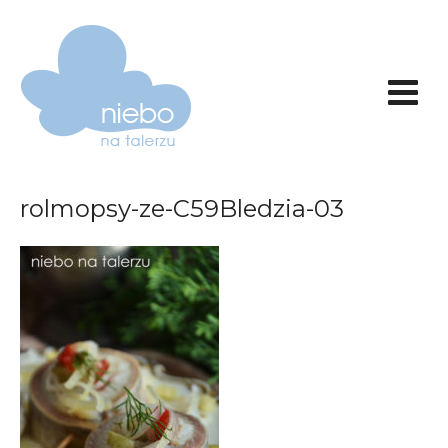
rolmopsy-ze-C59Bledzia-03