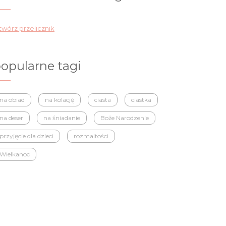
wórz przelicznik
opularne tagi
na obiad
na kolację
ciasta
ciastka
na deser
na śniadanie
Boże Narodzenie
przyjęcie dla dzieci
rozmaitości
Wielkanoc