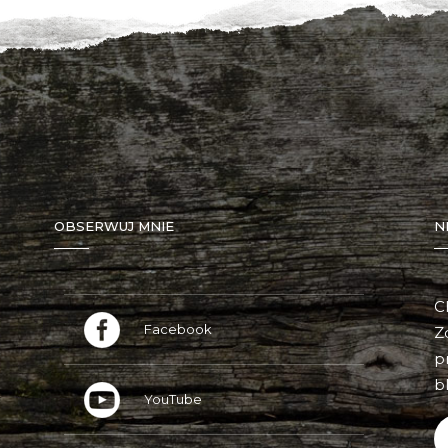
OBSERWUJ MNIE
N
C
Facebook
Z
p
bl
YouTube