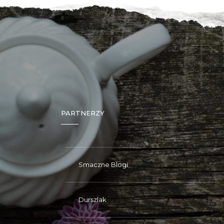
PARTNERZY
Smaczne Blogi
Durszlak