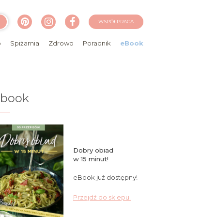
WSPÓŁPRACA
o
Spiżarnia
Zdrowo
Poradnik
eBook
ebook
Dobry obiad
w 15 minut!
eBook już dostępny!
Przejdź do sklepu.