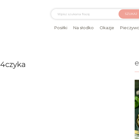
SZUKAJ
Posiłki
Na słodko
Okazje
Pieczyw
84czyka