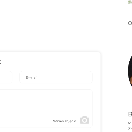
o
z
B
Wstaw zdjęcie
Mó
Zr