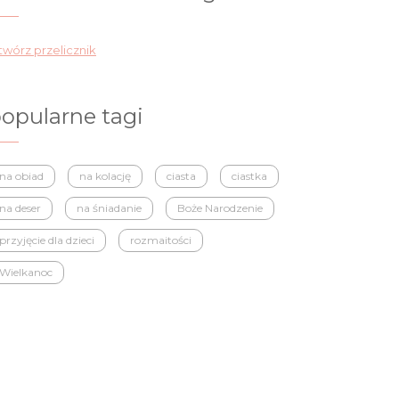
wórz przelicznik
opularne tagi
na obiad
na kolację
ciasta
ciastka
na deser
na śniadanie
Boże Narodzenie
przyjęcie dla dzieci
rozmaitości
Wielkanoc