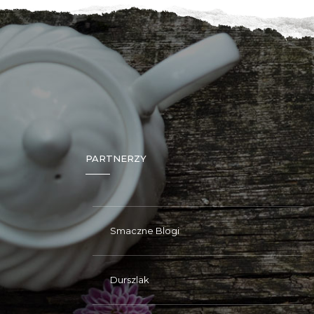
PARTNERZY
Smaczne Blogi
Durszlak