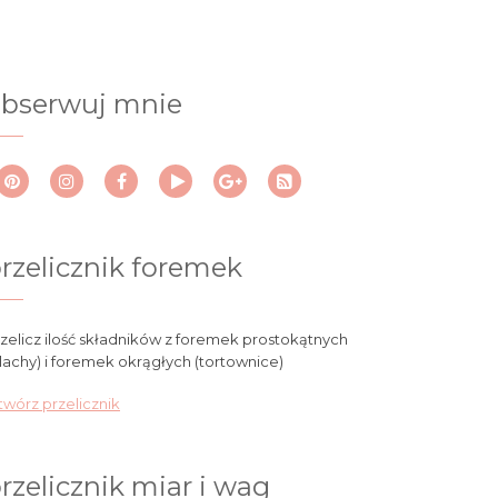
bserwuj mnie
rzelicznik foremek
zelicz ilość składników z foremek prostokątnych
lachy) i foremek okrągłych (tortownice)
wórz przelicznik
rzelicznik miar i wag