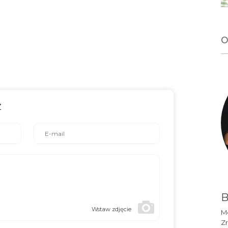
o
z
B
Wstaw zdjęcie
Mó
Zr