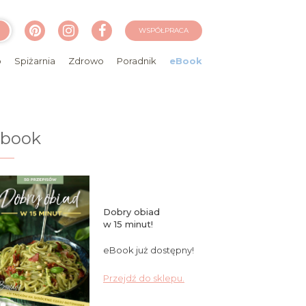
WSPÓŁPRACA
o
Spiżarnia
Zdrowo
Poradnik
eBook
ebook
Dobry obiad
w 15 minut!
eBook już dostępny!
Przejdź do sklepu.