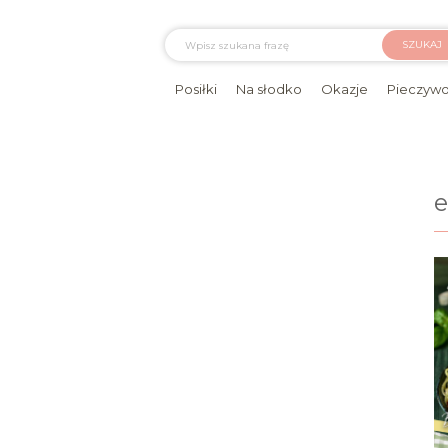
SZUKAJ
Posiłki
Na słodko
Okazje
Pieczyw