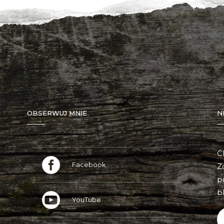
OBSERWUJ MNIE
N
C
Facebook
Z
p
bl
YouTube