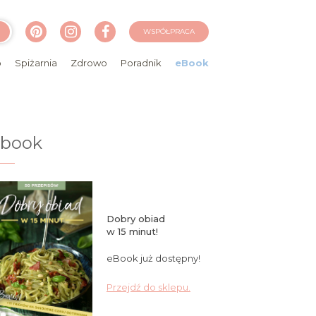
WSPÓŁPRACA
o
Spiżarnia
Zdrowo
Poradnik
eBook
ebook
Dobry obiad
w 15 minut!
eBook już dostępny!
Przejdź do sklepu.