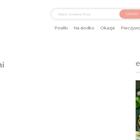
SZUKAJ
Posiłki
Na słodko
Okazje
Pieczyw
mi