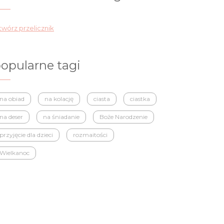
wórz przelicznik
opularne tagi
na obiad
na kolację
ciasta
ciastka
na deser
na śniadanie
Boże Narodzenie
przyjęcie dla dzieci
rozmaitości
Wielkanoc