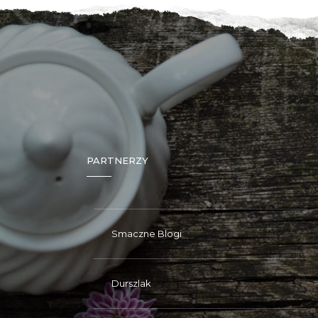
PARTNERZY
Smaczne Blogi
Durszlak