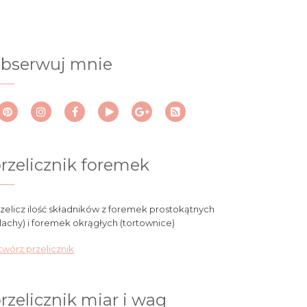
bserwuj mnie
rzelicznik foremek
zelicz ilość składników z foremek prostokątnych
lachy) i foremek okrągłych (tortownice)
wórz przelicznik
rzelicznik miar i wag