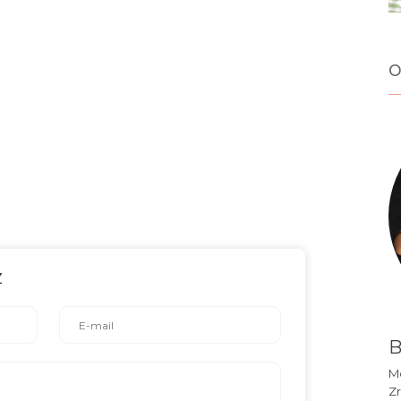
o
z
B
Mó
Zr