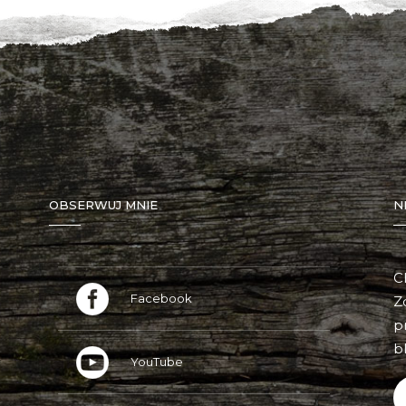
OBSERWUJ MNIE
N
C
Facebook
Z
p
bl
YouTube